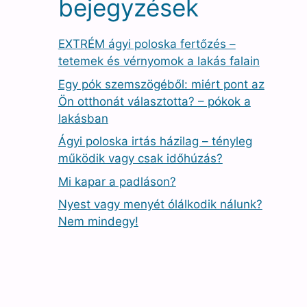
bejegyzések
EXTRÉM ágyi poloska fertőzés –
tetemek és vérnyomok a lakás falain
Egy pók szemszögéből: miért pont az
Ön otthonát választotta? – pókok a
lakásban
Ágyi poloska irtás házilag – tényleg
működik vagy csak időhúzás?
Mi kapar a padláson?
Nyest vagy menyét ólálkodik nálunk?
Nem mindegy!