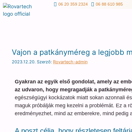
06 20 359 2324
06 88 610 985
Vajon a patkányméreg a legjobb 
2023.12.20.
Szerző:
Rovartech-admin
Gyakran az egyik első gondolat, amely az emb
az udvaron, hogy megragadják a patkányméreg 
egészségügyi kockázatok miatt sokan azonnali és
maguk próbálják meg kezelni a problémát. Ez a r
eredményezhet, mind az emberekre, mind pedig a
A poszt célja, hogy részletesen feltár