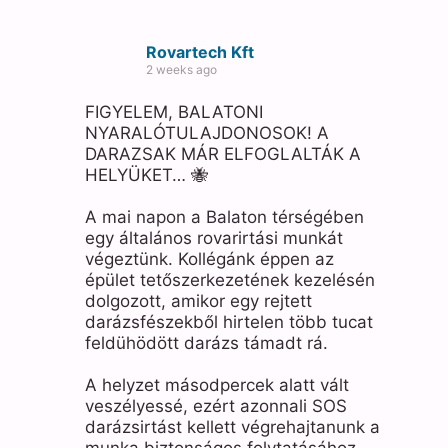
Rovartech Kft
2 weeks ago
FIGYELEM, BALATONI
NYARALÓTULAJDONOSOK! A
DARAZSAK MÁR ELFOGLALTÁK A
HELYÜKET… 🐝
A mai napon a Balaton térségében
egy általános rovarirtási munkát
végeztünk. Kollégánk éppen az
épület tetőszerkezetének kezelésén
dolgozott, amikor egy rejtett
darázsfészekből hirtelen több tucat
feldühödött darázs támadt rá.
A helyzet másodpercek alatt vált
veszélyessé, ezért azonnali SOS
darázsirtást kellett végrehajtanunk a