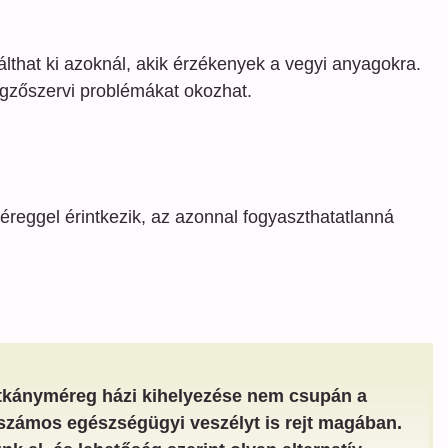
lthat ki azoknál, akik érzékenyek a vegyi anyagokra.
gzőszervi problémákat okozhat.
eggel érintkezik, az azonnal fogyaszthatatlanná
patkányméreg házi kihelyezése nem csupán a
számos egészségügyi veszélyt is rejt magában.