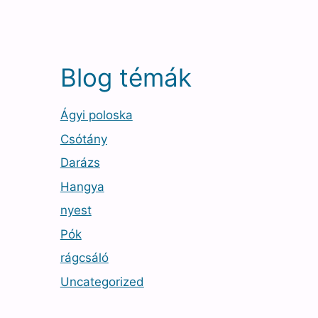
Blog témák
Ágyi poloska
Csótány
Darázs
Hangya
nyest
Pók
rágcsáló
Uncategorized