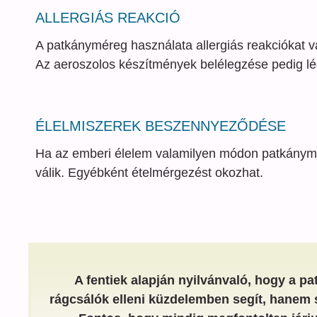
ALLERGIÁS REAKCIÓ
A patkányméreg használata allergiás reakciókat vá
Az aeroszolos készítmények belélegzése pedig lé
ÉLELMISZEREK BESZENNYEZŐDÉSE
Ha az emberi élelem valamilyen módon patkánymér
válik. Egyébként ételmérgezést okozhat.
A fentiek alapján nyilvánvaló, hogy a 
rágcsálók elleni küzdelemben segít, hanem 