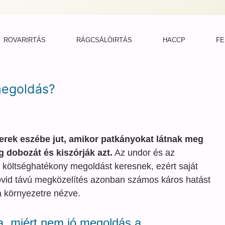
ROVARIRTÁS
RÁGCSÁLÓIRTÁS
HACCP
FE
megoldás?
erek eszébe jut, amikor patkányokat látnak meg
dobozát és kiszórják azt.
Az undor és az
 költséghatékony megoldást keresnek, ezért saját
övid távú megközelítés azonban számos káros hatást
 környezetre nézve.
ja, miért nem jó megoldás a