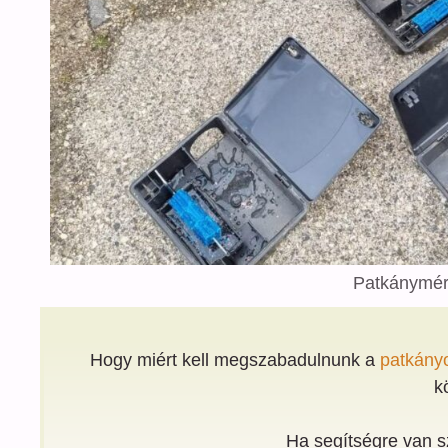
Patkánymér
Hogy miért kell megszabadulnunk a
patkány
k
Ha segítségre van s