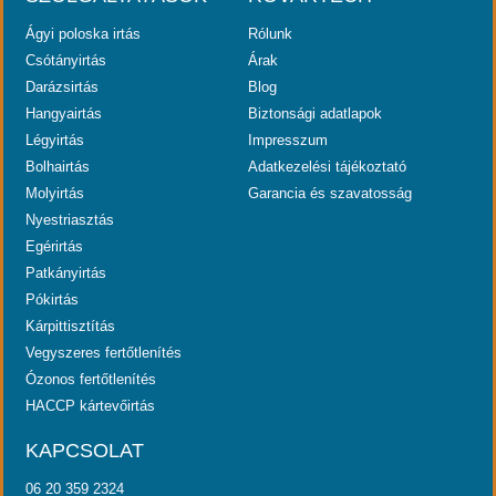
Ágyi poloska irtás
Rólunk
Csótányirtás
Árak
Darázsirtás
Blog
Hangyairtás
Biztonsági adatlapok
Légyirtás
Impresszum
Bolhairtás
Adatkezelési tájékoztató
Molyirtás
Garancia és szavatosság
Nyestriasztás
Egérirtás
Patkányirtás
Pókirtás
Kárpittisztítás
Vegyszeres fertőtlenítés
Ózonos fertőtlenítés
HACCP kártevőirtás
KAPCSOLAT
06 20 359 2324