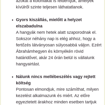
azokat a kolóniákat is felderítjük, amelyek
kívülről szinte teljesen láthatatlanok.
Gyors kiszállás, mielőtt a helyzet
elszabadulna
A hangyák nem hetek alatt szaporodnak el.
Sokszor néhány nap is elég ahhoz, hogy a
fertőzés látványosan súlyosabbá váljon. Ezért
Ábrahámhegyen és környékén rövid
határidővel, akár 24 órán belül is vállalunk
hangyairtást.
Nálunk nincs mellébeszélés vagy rejtett
költség
Pontosan elmondjuk, mire számíthat, milyen
kezelést alkalmazunk és miért. Az előre
egyeztetett árakhoz minden esetben tartjuk