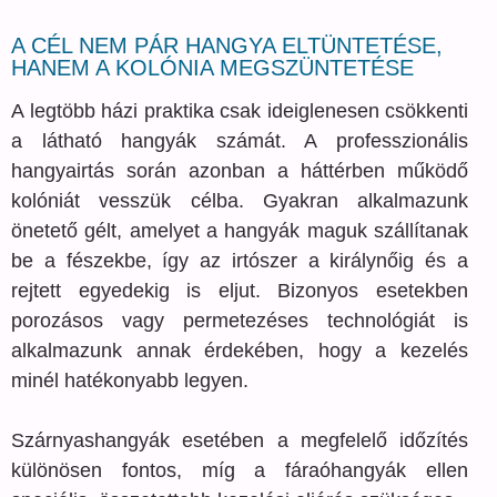
A CÉL NEM PÁR HANGYA ELTÜNTETÉSE,
HANEM A KOLÓNIA MEGSZÜNTETÉSE
A legtöbb házi praktika csak ideiglenesen csökkenti
a látható hangyák számát. A professzionális
hangyairtás során azonban a háttérben működő
kolóniát vesszük célba. Gyakran alkalmazunk
önetető gélt, amelyet a hangyák maguk szállítanak
be a fészekbe, így az irtószer a királynőig és a
rejtett egyedekig is eljut. Bizonyos esetekben
porozásos vagy permetezéses technológiát is
alkalmazunk annak érdekében, hogy a kezelés
minél hatékonyabb legyen.
Szárnyashangyák esetében a megfelelő időzítés
különösen fontos, míg a fáraóhangyák ellen