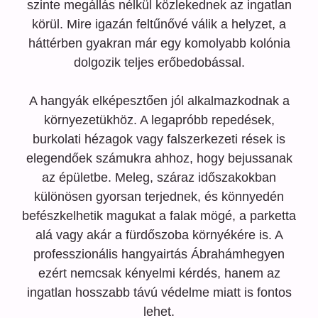
szinte megállás nélkül közlekednek az ingatlan
körül. Mire igazán feltűnővé válik a helyzet, a
háttérben gyakran már egy komolyabb kolónia
dolgozik teljes erőbedobással.
A hangyák elképesztően jól alkalmazkodnak a
környezetükhöz. A legapróbb repedések,
burkolati hézagok vagy falszerkezeti rések is
elegendőek számukra ahhoz, hogy bejussanak
az épületbe. Meleg, száraz időszakokban
különösen gyorsan terjednek, és könnyedén
befészkelhetik magukat a falak mögé, a parketta
alá vagy akár a fürdőszoba környékére is. A
professzionális hangyairtás Ábrahámhegyen
ezért nemcsak kényelmi kérdés, hanem az
ingatlan hosszabb távú védelme miatt is fontos
lehet.