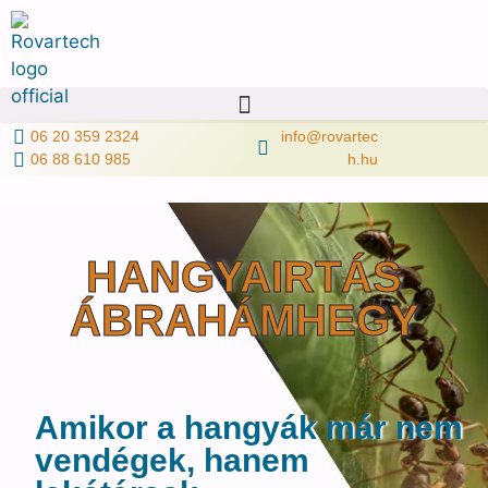
06 20 359 2324
info@rovartec
06 88 610 985
h.hu
HANGYAIRTÁS
ÁBRAHÁMHEGY
Amikor a hangyák már nem
vendégek, hanem