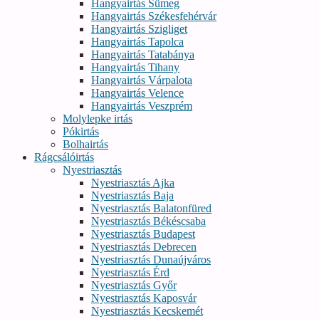
Hangyairtás Sümeg
Hangyairtás Székesfehérvár
Hangyairtás Szigliget
Hangyairtás Tapolca
Hangyairtás Tatabánya
Hangyairtás Tihany
Hangyairtás Várpalota
Hangyairtás Velence
Hangyairtás Veszprém
Molylepke irtás
Pókirtás
Bolhairtás
Rágcsálóirtás
Nyestriasztás
Nyestriasztás Ajka
Nyestriasztás Baja
Nyestriasztás Balatonfüred
Nyestriasztás Békéscsaba
Nyestriasztás Budapest
Nyestriasztás Debrecen
Nyestriasztás Dunaújváros
Nyestriasztás Érd
Nyestriasztás Győr
Nyestriasztás Kaposvár
Nyestriasztás Kecskemét