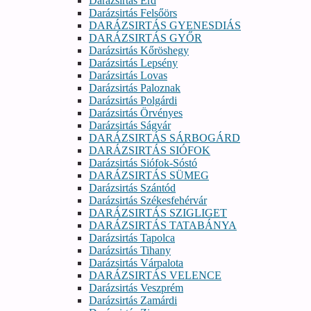
Darázsirtás Érd
Darázsirtás Felsőörs
DARÁZSIRTÁS GYENESDIÁS
DARÁZSIRTÁS GYŐR
Darázsirtás Kőröshegy
Darázsirtás Lepsény
Darázsirtás Lovas
Darázsirtás Paloznak
Darázsirtás Polgárdi
Darázsirtás Örvényes
Darázsirtás Ságvár
DARÁZSIRTÁS SÁRBOGÁRD
DARÁZSIRTÁS SIÓFOK
Darázsirtás Siófok-Sóstó
DARÁZSIRTÁS SÜMEG
Darázsirtás Szántód
Darázsirtás Székesfehérvár
DARÁZSIRTÁS SZIGLIGET
DARÁZSIRTÁS TATABÁNYA
Darázsirtás Tapolca
Darázsirtás Tihany
Darázsirtás Várpalota
DARÁZSIRTÁS VELENCE
Darázsirtás Veszprém
Darázsirtás Zamárdi