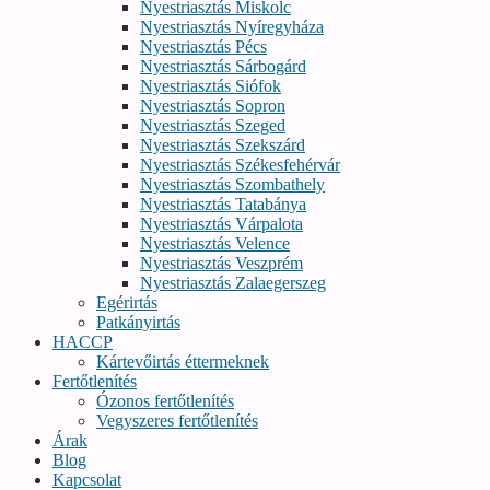
Nyestriasztás Miskolc
Nyestriasztás Nyíregyháza
Nyestriasztás Pécs
Nyestriasztás Sárbogárd
Nyestriasztás Siófok
Nyestriasztás Sopron
Nyestriasztás Szeged
Nyestriasztás Szekszárd
Nyestriasztás Székesfehérvár
Nyestriasztás Szombathely
Nyestriasztás Tatabánya
Nyestriasztás Várpalota
Nyestriasztás Velence
Nyestriasztás Veszprém
Nyestriasztás Zalaegerszeg
Egérirtás
Patkányirtás
HACCP
Kártevőirtás éttermeknek
Fertőtlenítés
Ózonos fertőtlenítés
Vegyszeres fertőtlenítés
Árak
Blog
Kapcsolat