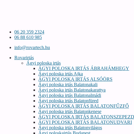
06 20 359 2324
06 88 610 985
info@rovartech.hu
Rovarirtás
Ágyi poloska irtás
ÁGYI POLOSKA IRTÁS ÁBRAHÁMHEGY
Ágyi poloska irtás Ajka
ÁGYI POLOSKA IRTÁS ALSÓÖRS
Ágyi poloska irtás Balatonakali
Ágyi poloska irtás Balatonakarattya
Ágyi poloska irtás Balatonalmádi
Ágyi poloska irtás Balatonfüred
ÁGYI POLOSKA IRTÁS BALATONFŰZFŐ
Ágyi poloska irtás Balatonkenese
ÁGYI POLOSKA IRTÁS BALATONSZEPEZ
ÁGYI POLOSKA IRTÁS BALATONUDVARI
Ágyi poloska irtás Balatonvilágos
Ágyi poloskairtás Budapest