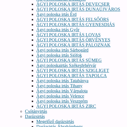
ÁGYI POLOSKA IRTÁS DEVECSER
ÁGYI POLOSKA IRTÁS DUNAÚJVÁROS
Ágyi poloska irtás Érd
ÁGYI POLOSKA IRTÁS FELSŐÖRS
ÁGYI POLOSKA IRTÁS GYENESDIÁS
Ágyi poloska irtás Győr
ÁGYI POLOSKA IRTÁS LOVAS
ÁGYI POLOSKA IRTÁS ÖRVÉNYES
ÁGYI POLOSKA IRTÁS PALOZNAK
Ágyi poloska irtás Sárbogárd
Ágyi poloska irtás Siófok
ÁGYI POLOSKA IRTÁS SÜMEG
Ágyi poloskairtás Székesfehérvár
ÁGYI POLOSKA IRTÁS SZIGLIGET
ÁGYI POLOSKA IRTÁS TAPOLCA
Ágyi poloska irtás Tatabánya
Ágyi poloska irtás Tihany
Ágyi poloska irtás Várpalota
Ágyi poloska irtás Velence
Ágyi poloska irtás Veszprém
ÁGYI POLOSKA IRTÁS ZIRC
Csótányirtás
Darázsirtás
Megelőző darázsirtás
Darázsirtás Ábrahámhegy