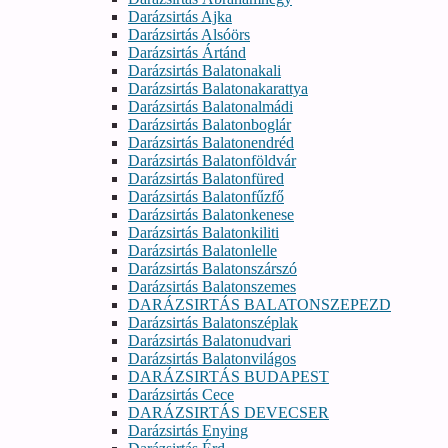
Darázsirtás Ajka
Darázsirtás Alsóörs
Darázsirtás Ártánd
Darázsirtás Balatonakali
Darázsirtás Balatonakarattya
Darázsirtás Balatonalmádi
Darázsirtás Balatonboglár
Darázsirtás Balatonendréd
Darázsirtás Balatonföldvár
Darázsirtás Balatonfüred
Darázsirtás Balatonfűzfő
Darázsirtás Balatonkenese
Darázsirtás Balatonkiliti
Darázsirtás Balatonlelle
Darázsirtás Balatonszárszó
Darázsirtás Balatonszemes
DARÁZSIRTÁS BALATONSZEPEZD
Darázsirtás Balatonszéplak
Darázsirtás Balatonudvari
Darázsirtás Balatonvilágos
DARÁZSIRTÁS BUDAPEST
Darázsirtás Cece
DARÁZSIRTÁS DEVECSER
Darázsirtás Enying