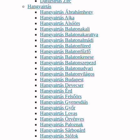
Darázsirtás Zirc
Hangyairtás
Hangyairtás Ábrahámhegy
Hangyairtás Ajka
Hangyairtás Alsóörs
Hangyairtás Balatonakali
Hangyairtás Balatonakarattya
Hangyairtás Balatonalmádi
Hangyairtás Balatonfüred
Hangyairtás Balatonfűzfő
Hangyairtás Balatonkenese
Hangyairtás Balatonszepezd
Hangyairtás Balatonudvari
Hangyairtás Balatonvilágos
Hangyairtás Budapest
Hangyairtás Devecser
Hangyairtás Érd
Hangyairtás Felsőörs
Hangyairtás Gyenesdiás
Hangyairtás Győr
Hangyairtás Lovas
Hangyairtás Örvényes
Hangyairtás Paloznak
Hangyairtás Sárbogárd
Hangyairtás Siófok