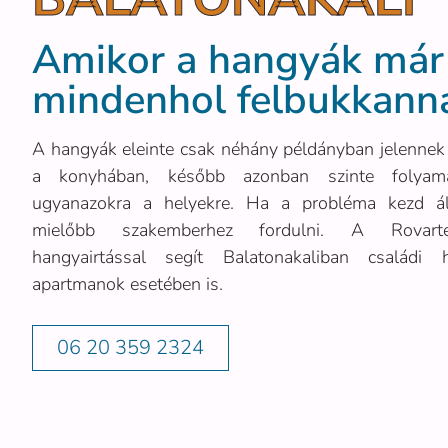
Amikor a hangyák már
mindenhol felbukkann
A hangyák eleinte csak néhány példányban jelennek
a konyhában, később azonban szinte folyama
ugyanazokra a helyekre. Ha a probléma kezd ál
mielőbb szakemberhez fordulni. A Rovartec
hangyairtással segít Balatonakaliban családi
apartmanok esetében is.
06 20 359 2324