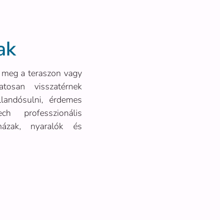
ak
 meg a teraszon vagy
tosan visszatérnek
landósulni, érdemes
h professzionális
 házak, nyaralók és