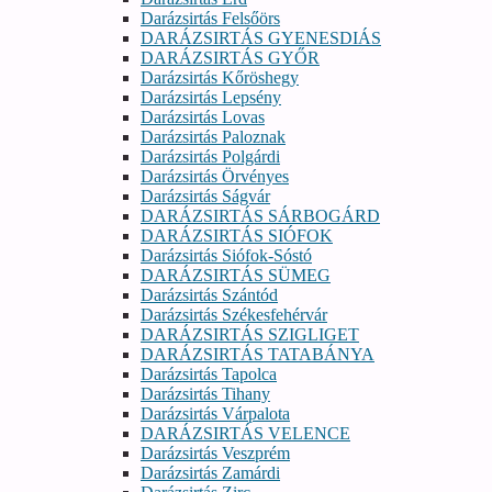
Darázsirtás Felsőörs
DARÁZSIRTÁS GYENESDIÁS
DARÁZSIRTÁS GYŐR
Darázsirtás Kőröshegy
Darázsirtás Lepsény
Darázsirtás Lovas
Darázsirtás Paloznak
Darázsirtás Polgárdi
Darázsirtás Örvényes
Darázsirtás Ságvár
DARÁZSIRTÁS SÁRBOGÁRD
DARÁZSIRTÁS SIÓFOK
Darázsirtás Siófok-Sóstó
DARÁZSIRTÁS SÜMEG
Darázsirtás Szántód
Darázsirtás Székesfehérvár
DARÁZSIRTÁS SZIGLIGET
DARÁZSIRTÁS TATABÁNYA
Darázsirtás Tapolca
Darázsirtás Tihany
Darázsirtás Várpalota
DARÁZSIRTÁS VELENCE
Darázsirtás Veszprém
Darázsirtás Zamárdi