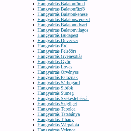
Hangyairtás Balatonfüred
Hangyairtás Balatonfűzfő
Hangyairtás Balatonkenese
Hangyairtás Balatonszepezd
Hangyairtás Balatonudvari
Hangyairtás Balatonvilágos
Hangyairtás Budapest
Hangyairtás Devecser
Hangyairtás Érd
Hangyairtás Felsőörs
Hangyairtás Gyenesdiás
Hangyairtás Győr
Hangyairtás Lovas
Hangyairtás Örvényes
Hangyairtás Paloznak
Hangyairtás Sárbogárd
Hangyairtás Siófok
Hangyairtás Sümeg
Hangyairtás Székesfehérvár
Hangyairtás Szigliget
Hangyairtás Tapolca
Hangyairtás Tatabánya
Hangyairtás Tihany
Hangyairtás Várpalota
Hangyairtás Velence