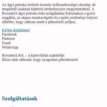
Az ágyi poloska fertőzés komoly kellemetlenséget okozhat, de
megfelelő szakmai háttérrel eredményesen megszüntethető. A
Rovartech ágyi poloska irtás szolgáltatása Paloznakon a gyors
reagálást, az alapos munkavégzést és a tartós eredményt helyezi
előtérbe, hogy otthona ismét a pihenésről szóljon.
Kérjen árajánlatot!
Facebook
Pinterest
Email
WhatsApp
Rovartech Kft. – a kártevőirtás szakértője.
Bízza ránk otthonát, hogy nyugodtan pihenhessen!
Szolgáltatások