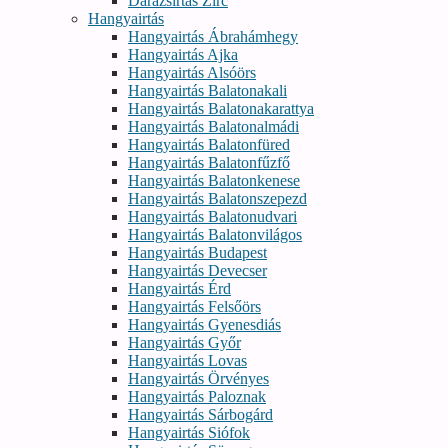
Darázsirtás Zirc
Hangyairtás
Hangyairtás Ábrahámhegy
Hangyairtás Ajka
Hangyairtás Alsóörs
Hangyairtás Balatonakali
Hangyairtás Balatonakarattya
Hangyairtás Balatonalmádi
Hangyairtás Balatonfüred
Hangyairtás Balatonfűzfő
Hangyairtás Balatonkenese
Hangyairtás Balatonszepezd
Hangyairtás Balatonudvari
Hangyairtás Balatonvilágos
Hangyairtás Budapest
Hangyairtás Devecser
Hangyairtás Érd
Hangyairtás Felsőörs
Hangyairtás Gyenesdiás
Hangyairtás Győr
Hangyairtás Lovas
Hangyairtás Örvényes
Hangyairtás Paloznak
Hangyairtás Sárbogárd
Hangyairtás Siófok