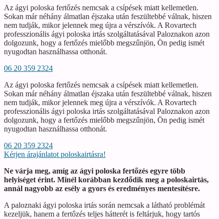
Az ágyi poloska fertőzés nemcsak a csípések miatt kellemetlen.
Sokan már néhány álmatlan éjszaka után feszültebbé válnak, hiszen
nem tudják, mikor jelennek meg újra a vérszívók. A Rovartech
professzionális ágyi poloska irtás szolgáltatásával Paloznakon azon
dolgozunk, hogy a fertőzés mielőbb megszűnjön, Ön pedig ismét
nyugodtan használhassa otthonát.
06 20 359 2324
Az ágyi poloska fertőzés nemcsak a csípések miatt kellemetlen.
Sokan már néhány álmatlan éjszaka után feszültebbé válnak, hiszen
nem tudják, mikor jelennek meg újra a vérszívók. A Rovartech
professzionális ágyi poloska irtás szolgáltatásával Paloznakon azon
dolgozunk, hogy a fertőzés mielőbb megszűnjön, Ön pedig ismét
nyugodtan használhassa otthonát.
06 20 359 2324
Kérjen árajánlatot poloskairtásra!
Ne várja meg, amíg az ágyi poloska fertőzés egyre több
helyiséget érint. Minél korábban kezdődik meg a poloskairtás,
annál nagyobb az esély a gyors és eredményes mentesítésre.
A paloznaki ágyi poloska irtás során nemcsak a látható problémát
kezeljük, hanem a fertőzés teljes hátterét is feltárjuk, hogy tartós