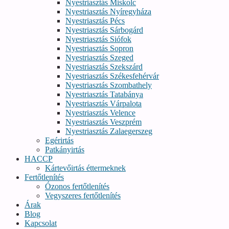
Nyestriasztás Miskolc
Nyestriasztás Nyíregyháza
Nyestriasztás Pécs
Nyestriasztás Sárbogárd
Nyestriasztás Siófok
Nyestriasztás Sopron
Nyestriasztás Szeged
Nyestriasztás Szekszárd
Nyestriasztás Székesfehérvár
Nyestriasztás Szombathely
Nyestriasztás Tatabánya
Nyestriasztás Várpalota
Nyestriasztás Velence
Nyestriasztás Veszprém
Nyestriasztás Zalaegerszeg
Egérirtás
Patkányirtás
HACCP
Kártevőirtás éttermeknek
Fertőtlenítés
Ózonos fertőtlenítés
Vegyszeres fertőtlenítés
Árak
Blog
Kapcsolat