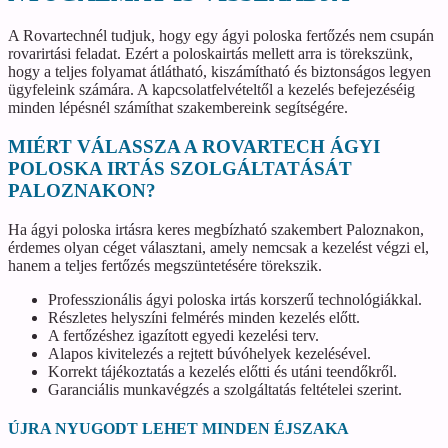
A Rovartechnél tudjuk, hogy egy ágyi poloska fertőzés nem csupán
rovarirtási feladat. Ezért a poloskairtás mellett arra is törekszünk,
hogy a teljes folyamat átlátható, kiszámítható és biztonságos legyen
ügyfeleink számára. A kapcsolatfelvételtől a kezelés befejezéséig
minden lépésnél számíthat szakembereink segítségére.
MIÉRT VÁLASSZA A ROVARTECH ÁGYI
POLOSKA IRTÁS SZOLGÁLTATÁSÁT
PALOZNAKON?
Ha ágyi poloska irtásra keres megbízható szakembert Paloznakon,
érdemes olyan céget választani, amely nemcsak a kezelést végzi el,
hanem a teljes fertőzés megszüntetésére törekszik.
Professzionális ágyi poloska irtás korszerű technológiákkal.
Részletes helyszíni felmérés minden kezelés előtt.
A fertőzéshez igazított egyedi kezelési terv.
Alapos kivitelezés a rejtett búvóhelyek kezelésével.
Korrekt tájékoztatás a kezelés előtti és utáni teendőkről.
Garanciális munkavégzés a szolgáltatás feltételei szerint.
ÚJRA NYUGODT LEHET MINDEN ÉJSZAKA