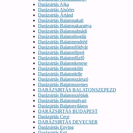
Darázsirtás Ajka
Darázsirtás Alsóörs
Darázsirtás Ártánd
Darázsirtás Balatonakali
Darázsirtás Balatonakarattya
Darázsirtás Balatonalmádi
Darázsirtás Balatonboglár
Darázsirtás Balatonendréd
Darázsirtás Balatonföldvár
Darázsirtás Balatonfüred
Darázsirtás Balatonfűzfő
Darázsirtás Balatonkenese
Darázsirtás Balatonkiliti
Darázsirtás Balatonlelle
Darázsirtás Balatonszárszó
Darázsirtás Balatonszemes
DARÁZSIRTÁS BALATONSZEPEZD
Darázsirtás Balatonszéplak
Darázsirtás Balatonudvari
Darázsirtás Balatonvilágos
DARÁZSIRTÁS BUDAPEST
Darázsirtás Cece
DARÁZSIRTÁS DEVECSER
Darázsirtás Enying
Darázsirtás Érd