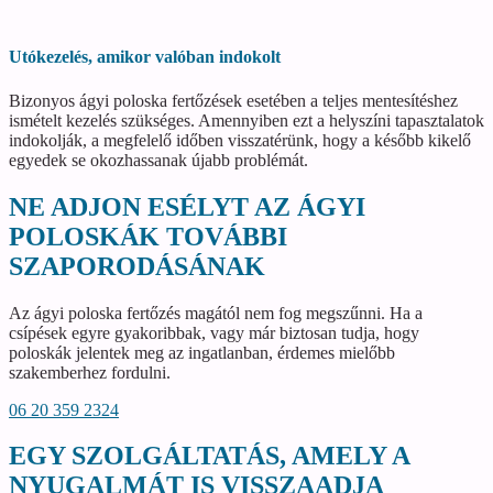
Utókezelés, amikor valóban indokolt
Bizonyos ágyi poloska fertőzések esetében a teljes mentesítéshez
ismételt kezelés szükséges. Amennyiben ezt a helyszíni tapasztalatok
indokolják, a megfelelő időben visszatérünk, hogy a később kikelő
egyedek se okozhassanak újabb problémát.
NE ADJON ESÉLYT AZ ÁGYI
POLOSKÁK TOVÁBBI
SZAPORODÁSÁNAK
Az ágyi poloska fertőzés magától nem fog megszűnni. Ha a
csípések egyre gyakoribbak, vagy már biztosan tudja, hogy
poloskák jelentek meg az ingatlanban, érdemes mielőbb
szakemberhez fordulni.
06 20 359 2324
EGY SZOLGÁLTATÁS, AMELY A
NYUGALMÁT IS VISSZAADJA