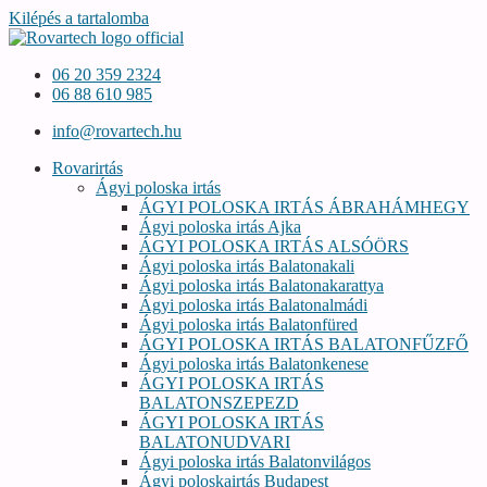
Kilépés a tartalomba
06 20 359 2324
06 88 610 985
info@rovartech.hu
Rovarirtás
Ágyi poloska irtás
ÁGYI POLOSKA IRTÁS ÁBRAHÁMHEGY
Ágyi poloska irtás Ajka
ÁGYI POLOSKA IRTÁS ALSÓÖRS
Ágyi poloska irtás Balatonakali
Ágyi poloska irtás Balatonakarattya
Ágyi poloska irtás Balatonalmádi
Ágyi poloska irtás Balatonfüred
ÁGYI POLOSKA IRTÁS BALATONFŰZFŐ
Ágyi poloska irtás Balatonkenese
ÁGYI POLOSKA IRTÁS
BALATONSZEPEZD
ÁGYI POLOSKA IRTÁS
BALATONUDVARI
Ágyi poloska irtás Balatonvilágos
Ágyi poloskairtás Budapest