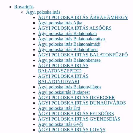
Rovarirtás
Ágyi poloska irtás
ÁGYI POLOSKA IRTÁS ÁBRAHÁMHEGY
Ágyi poloska irtás Ajka
ÁGYI POLOSKA IRTÁS ALSÓÖRS
Ágyi poloska irtás Balatonakali
Ágyi poloska irtás Balatonakarattya
Ágyi poloska irtás Balatonalmádi
Ágyi poloska irtás Balatonfüred
ÁGYI POLOSKA IRTÁS BALATONFŰZFŐ
Ágyi poloska irtás Balatonkenese
ÁGYI POLOSKA IRTÁS
BALATONSZEPEZD
ÁGYI POLOSKA IRTÁS
BALATONUDVARI
Ágyi poloska irtás Balatonvilágos
Ágyi poloskairtás Budapest
ÁGYI POLOSKA IRTÁS DEVECSER
ÁGYI POLOSKA IRTÁS DUNAÚJVÁROS
Ágyi poloska irtás Érd
ÁGYI POLOSKA IRTÁS FELSŐÖRS
ÁGYI POLOSKA IRTÁS GYENESDIÁS
Ágyi poloska irtás Győr
ÁGYI POLOSKA IRTÁS LOVAS