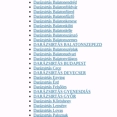
Darázsirtás Balatonendréd
Darázsirtás Balatonföldvár
Darázsirtás Balatonfüred
Darázsirtás Balatonfűzfő
Darázsirtás Balatonkenese
Darázsirtás Balatonkiliti
Darázsirtás Balatonlelle
Darázsirtás Balatonszárszó
Darázsirtás Balatonszemes
DARÁZSIRTÁS BALATONSZEPEZD
Darázsirtás Balatonszéplak
Darázsirtás Balatonudvari
Darázsirtás Balatonvilágos
DARÁZSIRTÁS BUDAPEST
Darázsirtás Cece
DARÁZSIRTÁS DEVECSER
Darázsirtás Enying
Darázsirtás Érd
Darázsirtás Felsőörs
DARÁZSIRTÁS GYENESDIÁS
DARÁZSIRTÁS GYŐR
Darázsirtás Kőröshegy
Darázsirtás Lepsény
Darázsirtás Lovas
Darázsirtás Paloznak