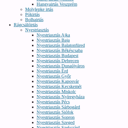
Hangyairtás Veszprém
Molylepke irtás
Pókirtás
Bolhairtás
Rágcsálóirtás
Nyestriasztás
Nyestriasztás Ajka
Nyestriasztás Baja
Nyestriasztás Balatonfüred
Nyestriasztás Békéscsaba
Nyestriasztás Budapest
Nyestriasztás Debrecen
Nyestriasztás Dunaújváros
Nyestriasztás Érd
Nyestriasztás Győr
Nyestriasztás Kaposvár
Nyestriasztás Kecskemét
Nyestriasztás Miskolc
Nyestriasztás Nyíregyháza
Nyestriasztás Pécs
Nyestriasztás Sárbogárd
Nyestriasztás Siófok
Nyestriasztás Sopron
Nyestriasztás Szeged
Nyestriasztás Szekszárd