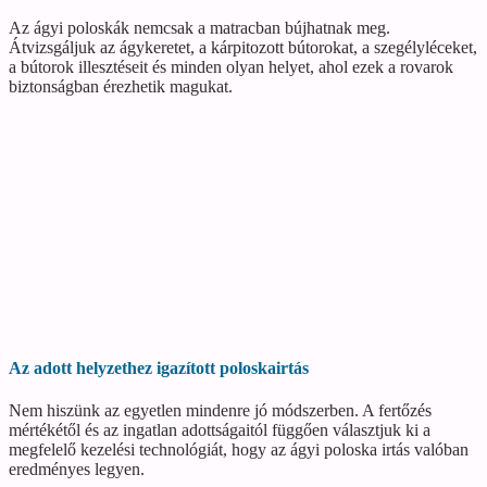
Az ágyi poloskák nemcsak a matracban bújhatnak meg.
Átvizsgáljuk az ágykeretet, a kárpitozott bútorokat, a szegélyléceket,
a bútorok illesztéseit és minden olyan helyet, ahol ezek a rovarok
biztonságban érezhetik magukat.
Az adott helyzethez igazított poloskairtás
Nem hiszünk az egyetlen mindenre jó módszerben. A fertőzés
mértékétől és az ingatlan adottságaitól függően választjuk ki a
megfelelő kezelési technológiát, hogy az ágyi poloska irtás valóban
eredményes legyen.