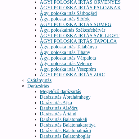
ÁGYI POLOSKA IRTÁS ÖRVÉNYES
ÁGYI POLOSKA IRTÁS PALOZNAK
Ágyi poloska irtás Sárbogárd
Ágyi poloska irtás Siófok
ÁGYI POLOSKA IRTÁS SÜMEG
Ágyi poloskairtás Székesfehérvár
ÁGYI POLOSKA IRTÁS SZIGLIGET
ÁGYI POLOSKA IRTÁS TAPOLCA
Ágyi poloska irtás Tatabánya
Ágyi poloska irtás Tihany
Ágyi poloska irtás Várpalota
Ágyi poloska irtás Velence
Ágyi poloska irtás Veszprém
ÁGYI POLOSKA IRTÁS ZIRC
Csótányirtás
Darázsirtás
Megelőző darázsirtás
Darázsirtás Ábrahámhegy
Darázsirtás Ajka
Darázsirtás Alsóörs
Darázsirtás Ártánd
Darázsirtás Balatonakali
Darázsirtás Balatonakarattya
Darázsirtás Balatonalmádi
Darázsirtás Balatonboglár