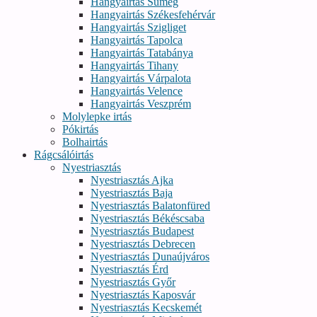
Hangyairtás Sümeg
Hangyairtás Székesfehérvár
Hangyairtás Szigliget
Hangyairtás Tapolca
Hangyairtás Tatabánya
Hangyairtás Tihany
Hangyairtás Várpalota
Hangyairtás Velence
Hangyairtás Veszprém
Molylepke irtás
Pókirtás
Bolhairtás
Rágcsálóirtás
Nyestriasztás
Nyestriasztás Ajka
Nyestriasztás Baja
Nyestriasztás Balatonfüred
Nyestriasztás Békéscsaba
Nyestriasztás Budapest
Nyestriasztás Debrecen
Nyestriasztás Dunaújváros
Nyestriasztás Érd
Nyestriasztás Győr
Nyestriasztás Kaposvár
Nyestriasztás Kecskemét