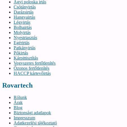
Ágyi poloska irtás
Csótányirtás
Darázsirtás
Hangyairtás
Légyirtás
Bolhairtás
Molyirtás
Nyestriasztás
Egérirtás
Patkányirtás
Pókirtás
Kárpittisztítás
Vegyszeres fertőtlenítés
Ózonos fertőtlenítés
HACCP kártevőirtás
Rovartech
Rólunk
Árak
Blog
Biztonsági adatlapok
Impresszum
Adatkezelési tájékoztató