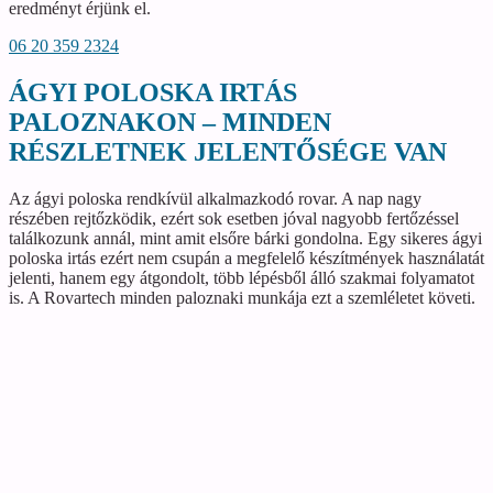
eredményt érjünk el.
06 20 359 2324
ÁGYI POLOSKA IRTÁS
PALOZNAKON – MINDEN
RÉSZLETNEK JELENTŐSÉGE VAN
Az ágyi poloska rendkívül alkalmazkodó rovar. A nap nagy
részében rejtőzködik, ezért sok esetben jóval nagyobb fertőzéssel
találkozunk annál, mint amit elsőre bárki gondolna. Egy sikeres ágyi
poloska irtás ezért nem csupán a megfelelő készítmények használatát
jelenti, hanem egy átgondolt, több lépésből álló szakmai folyamatot
is. A Rovartech minden paloznaki munkája ezt a szemléletet követi.