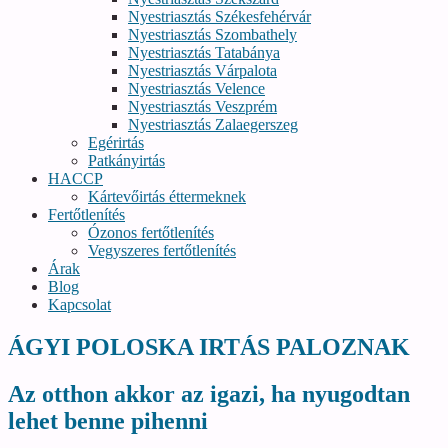
Nyestriasztás Székesfehérvár
Nyestriasztás Szombathely
Nyestriasztás Tatabánya
Nyestriasztás Várpalota
Nyestriasztás Velence
Nyestriasztás Veszprém
Nyestriasztás Zalaegerszeg
Egérirtás
Patkányirtás
HACCP
Kártevőirtás éttermeknek
Fertőtlenítés
Ózonos fertőtlenítés
Vegyszeres fertőtlenítés
Árak
Blog
Kapcsolat
ÁGYI POLOSKA IRTÁS PALOZNAK
Az otthon akkor az igazi, ha nyugodtan
lehet benne pihenni