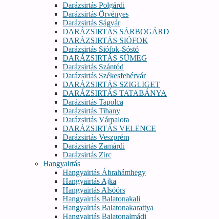
Darázsirtás Polgárdi
Darázsirtás Örvényes
Darázsirtás Ságvár
DARÁZSIRTÁS SÁRBOGÁRD
DARÁZSIRTÁS SIÓFOK
Darázsirtás Siófok-Sóstó
DARÁZSIRTÁS SÜMEG
Darázsirtás Szántód
Darázsirtás Székesfehérvár
DARÁZSIRTÁS SZIGLIGET
DARÁZSIRTÁS TATABÁNYA
Darázsirtás Tapolca
Darázsirtás Tihany
Darázsirtás Várpalota
DARÁZSIRTÁS VELENCE
Darázsirtás Veszprém
Darázsirtás Zamárdi
Darázsirtás Zirc
Hangyairtás
Hangyairtás Ábrahámhegy
Hangyairtás Ajka
Hangyairtás Alsóörs
Hangyairtás Balatonakali
Hangyairtás Balatonakarattya
Hangyairtás Balatonalmádi