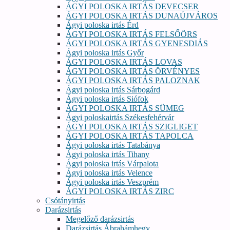
ÁGYI POLOSKA IRTÁS DEVECSER
ÁGYI POLOSKA IRTÁS DUNAÚJVÁROS
Ágyi poloska irtás Érd
ÁGYI POLOSKA IRTÁS FELSŐÖRS
ÁGYI POLOSKA IRTÁS GYENESDIÁS
Ágyi poloska irtás Győr
ÁGYI POLOSKA IRTÁS LOVAS
ÁGYI POLOSKA IRTÁS ÖRVÉNYES
ÁGYI POLOSKA IRTÁS PALOZNAK
Ágyi poloska irtás Sárbogárd
Ágyi poloska irtás Siófok
ÁGYI POLOSKA IRTÁS SÜMEG
Ágyi poloskairtás Székesfehérvár
ÁGYI POLOSKA IRTÁS SZIGLIGET
ÁGYI POLOSKA IRTÁS TAPOLCA
Ágyi poloska irtás Tatabánya
Ágyi poloska irtás Tihany
Ágyi poloska irtás Várpalota
Ágyi poloska irtás Velence
Ágyi poloska irtás Veszprém
ÁGYI POLOSKA IRTÁS ZIRC
Csótányirtás
Darázsirtás
Megelőző darázsirtás
Darázsirtás Ábrahámhegy