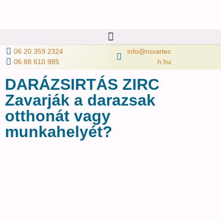
06 20 359 2324
info@rovartec
06 88 610 985
h.hu
DARÁZSIRTÁS ZIRC
Zavarják a darazsak
otthonát vagy
munkahelyét?
06 20 359 2324
KÉRJEN ÁRAJÁNLATOT
DARÁZSIRTÁSRA!