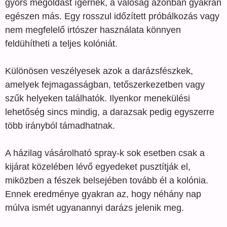
gyors megoldást ígérnek, a valóság azonban gyakran
egészen más. Egy rosszul időzített próbálkozás vagy
nem megfelelő irtószer használata könnyen
feldühítheti a teljes kolóniát.
Különösen veszélyesek azok a darázsfészkek,
amelyek fejmagasságban, tetőszerkezetben vagy
szűk helyeken találhatók. Ilyenkor menekülési
lehetőség sincs mindig, a darazsak pedig egyszerre
több irányból támadhatnak.
A házilag vásárolható spray-k sok esetben csak a
kijárat közelében lévő egyedeket pusztítják el,
miközben a fészek belsejében tovább él a kolónia.
Ennek eredménye gyakran az, hogy néhány nap
múlva ismét ugyanannyi darázs jelenik meg.