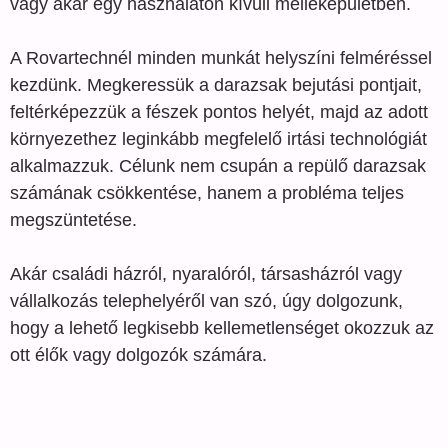
vagy akár egy használaton kívüli melléképületben.
A Rovartechnél minden munkát helyszíni felméréssel
kezdünk. Megkeressük a darazsak bejutási pontjait,
feltérképezzük a fészek pontos helyét, majd az adott
környezethez leginkább megfelelő irtási technológiát
alkalmazzuk. Célunk nem csupán a repülő darazsak
számának csökkentése, hanem a probléma teljes
megszüntetése.
Akár családi házról, nyaralóról, társasházról vagy
vállalkozás telephelyéről van szó, úgy dolgozunk,
hogy a lehető legkisebb kellemetlenséget okozzuk az
ott élők vagy dolgozók számára.