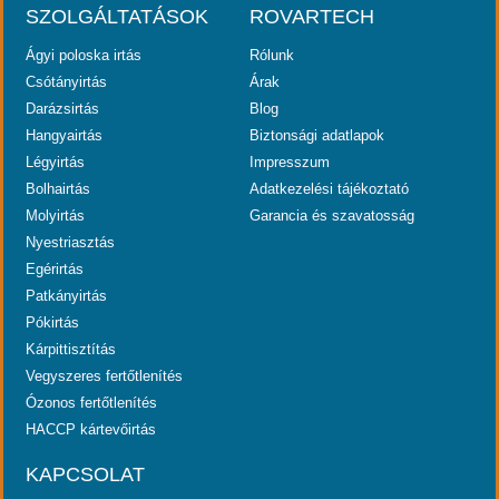
SZOLGÁLTATÁSOK
ROVARTECH
Ágyi poloska irtás
Rólunk
Csótányirtás
Árak
Darázsirtás
Blog
Hangyairtás
Biztonsági adatlapok
Légyirtás
Impresszum
Bolhairtás
Adatkezelési tájékoztató
Molyirtás
Garancia és szavatosság
Nyestriasztás
Egérirtás
Patkányirtás
Pókirtás
Kárpittisztítás
Vegyszeres fertőtlenítés
Ózonos fertőtlenítés
HACCP kártevőirtás
KAPCSOLAT