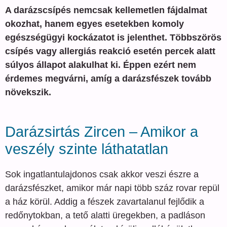
A darázscsípés nemcsak kellemetlen fájdalmat
okozhat, hanem egyes esetekben komoly
egészségügyi kockázatot is jelenthet. Többszörös
csípés vagy allergiás reakció esetén percek alatt
súlyos állapot alakulhat ki. Éppen ezért nem
érdemes megvárni, amíg a darázsfészek tovább
növekszik.
Darázsirtás Zircen – Amikor a
veszély szinte láthatatlan
Sok ingatlantulajdonos csak akkor veszi észre a
darázsfészket, amikor már napi több száz rovar repül
a ház körül. Addig a fészek zavartalanul fejlődik a
redőnytokban, a tető alatti üregekben, a padláson