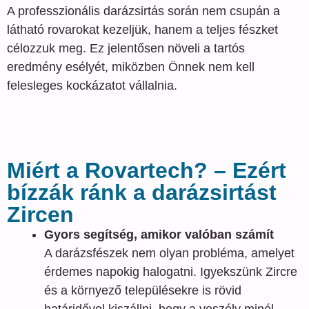
A professzionális darázsirtás során nem csupán a
látható rovarokat kezeljük, hanem a teljes fészket
célozzuk meg. Ez jelentősen növeli a tartós
eredmény esélyét, miközben Önnek nem kell
felesleges kockázatot vállalnia.
Miért a Rovartech? – Ezért
bízzák ránk a darázsirtást
Zircen
Gyors segítség, amikor valóban számít
A darázsfészek nem olyan probléma, amelyet
érdemes napokig halogatni. Igyekszünk Zircre
és a környező településekre is rövid
határidővel kiszállni, hogy a veszély minél