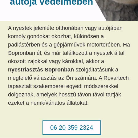
autója védelmében
A nyestek jelenléte otthonában vagy autójában
komoly gondokat okozhat, különösen a
padlástérben és a gépjárművek motorterében. Ha
Sopronban él, és már találkozott a nyestek által
okozott zajokkal vagy károkkal, akkor a
nyestriasztás Sopronban
szolgáltatásunk a
megfelelő választás az Ön számára. A Rovartech
tapasztalt szakemberei egyedi módszerekkel
dolgoznak, amelyek hosszú távon távol tartják
ezeket a nemkívánatos állatokat.
06 20 359 2324