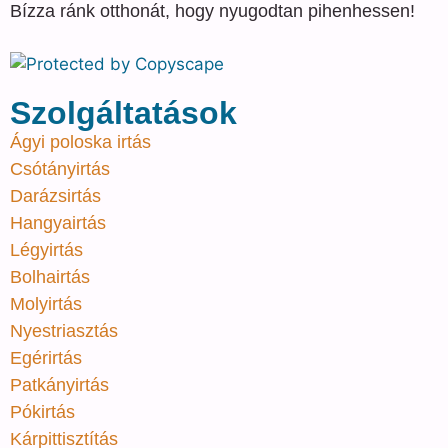
Bízza ránk otthonát, hogy nyugodtan pihenhessen!
Szolgáltatások
Ágyi poloska irtás
Csótányirtás
Darázsirtás
Hangyairtás
Légyirtás
Bolhairtás
Molyirtás
Nyestriasztás
Egérirtás
Patkányirtás
Pókirtás
Kárpittisztítás