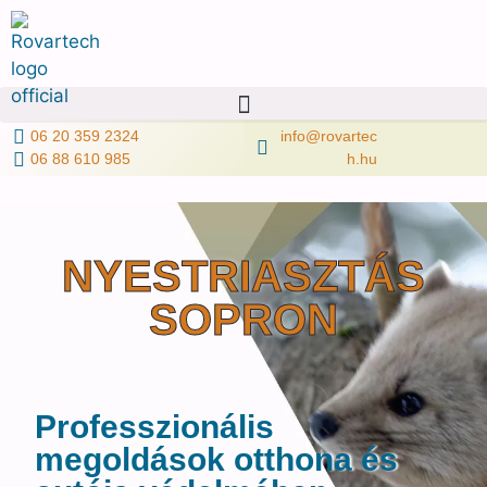
06 20 359 2324
info@rovartec
06 88 610 985
h.hu
NYESTRIASZTÁS
SOPRON
Professzionális
megoldások otthona és