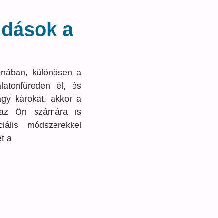
ldások a
honában, különösen a
latonfüreden él, és
agy károkat, akkor a
 az Ön számára is
iális módszerekkel
t a