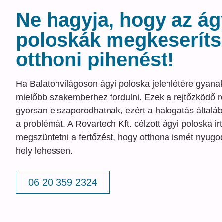
Ne hagyja, hogy az ág
poloskák megkeseríts
otthoni pihenést!
Ha Balatonvilágoson ágyi poloska jelenlétére gyana
mielőbb szakemberhez fordulni. Ezek a rejtőzködő r
gyorsan elszaporodhatnak, ezért a halogatás általáb
a problémát. A Rovartech Kft. célzott ágyi poloska ir
megszüntetni a fertőzést, hogy otthona ismét nyugo
hely lehessen.
06 20 359 2324