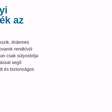
yi
ék az
kszik, érdemes
ovarok rendkívül
an csak súlyosbítja
tással segít
dt és biztonságos