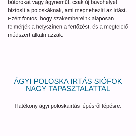
bútorokat vagy ágyneműt, csak új búvóhelyet
biztosít a poloskáknak, ami megnehezíti az irtást.
Ezért fontos, hogy szakembereink alaposan
felmérjék a helyszínen a fertőzést, és a megfelelő
módszert alkalmazzák.
ÁGYI POLOSKA IRTÁS SIÓFOK
NAGY TAPASZTALATTAL
Hatékony ágyi poloskairtás lépésről lépésre: