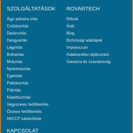
SZOLGÁLTATÁSOK
ROVARTECH
Ágyi poloska irtás
Rólunk
Csótányirtás
Árak
Darázsirtás
Blog
Hangyairtás
Biztonsági adatlapok
Légyirtás
Impresszum
Bolhairtás
Adatkezelési tájékoztató
Molyirtás
Garancia és szavatosság
Nyestriasztás
Egérirtás
Patkányirtás
Pókirtás
Kárpittisztítás
Vegyszeres fertőtlenítés
Ózonos fertőtlenítés
HACCP kártevőirtás
KAPCSOLAT