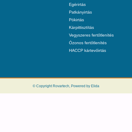
Egérirtás
Patkányirtás
Pókirtás
Kárpittisztítás
Vegyszeres fertőtlenítés
Ózonos fertőtlenítés
HACCP kártevőirtás
© Copyright Rovartech, Powered by Elida