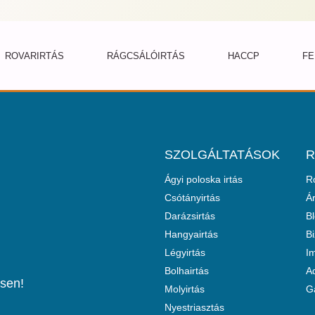
ROVARIRTÁS
RÁGCSÁLÓIRTÁS
HACCP
FE
SZOLGÁLTATÁSOK
R
Ágyi poloska irtás
R
Csótányirtás
Á
Darázsirtás
B
Hangyairtás
Bi
Légyirtás
I
Bolhairtás
Ad
ssen!
Molyirtás
G
Nyestriasztás