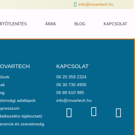
info@rovartech.hu
RTŐTLENÍTÉS
ÁRAK
BLOG
KAPCSOLAT
OVARTECH
KAPCSOLAT
ólunk
06 20 359 2324
rak
06 30 730 4905
log
06 88 610 985
ztonsági adatlapok
info@rovartech.hu
mpresszum
atkezelési tájékoztató
arancia és szavatosság